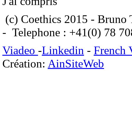
J'ai compris
(c) Coethics 2015 - Bruno 
- Telephone : +41(0) 78 7
Viadeo
-
Linkedin
-
French 
Création:
AinSiteWeb